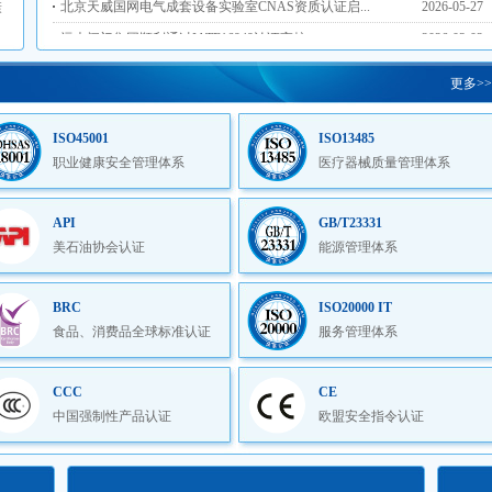
康
远大阀门集团顺利通过IATF16949认证审核
2026-03-02
山东成通锻造有限公司启动美国石油学会API 20C闭...
2026-01-07
更多>>
中铝山西新材料有限公司ISO/TS22163体系换版审核...
2025-12-11
武理加固检测（武汉）有限公司CNAS检查机构资质...
2025-07-11
ISO45001
ISO13485
北京铁路信号有限公司VDA6.3过程审核进行中
2025-04-28
职业健康安全管理体系
医疗器械质量管理体系
大全新能源顺利通过三体系认证审核
2025-02-20
晨晶电子顺利通过IATF16969认证审核
2025-02-20
API
GB/T23331
美石油协会认证
能源管理体系
新中物业诚信管理/五星级物业管理体系认证咨询进行中
2024-06-03
北京兴斐电子有限公司ISO27001认证启动
2024-03-12
BRC
ISO20000 IT
金融街第一太平戴维斯物业5体系年度培训进行中
2023-07-21
食品、消费品全球标准认证
服务管理体系
浪潮信息启动SA8000社会责任体系认证
2022-09-14
中国电信股份有限公司增值业务运营中心ISO20000+I...
2022-09-02
CCC
CE
国电投氢能科技IATF16949认证项目进行中
2022-06-06
中国强制性产品认证
欧盟安全指令认证
ISO22000 食品安全管理体系
IAT