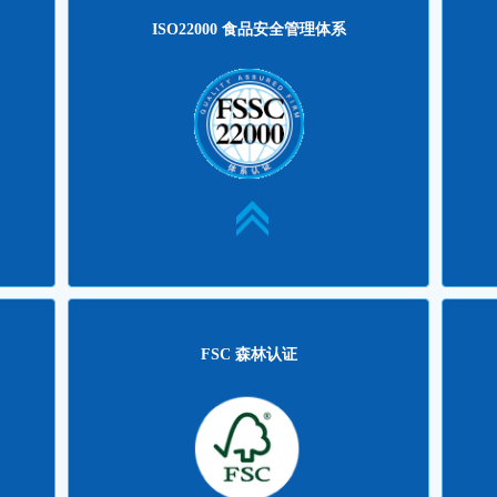
更多>>
更多>>
ISO22000 食品安全管理体系
3-03-15
濮阳市华乐科技有限公司BRC认证启动
2025-04-28
四通
2-06-02
赤峰迪生药业FSSC22000认证进行中
2024-01-17
北京晨
1-10-19
新中物业食品安全培训进行中
2021-05-13
芯合电
1-02-02
宁夏中宁黄河乳制品BRC+IFS认证启...
2018-08-06
新疆峻
0-08-20
廊坊军兴溢美包装启动FSSC22000认证
2018-06-29
山西
9-09-20
福建好彩头食品股份顺利通过FSSC22...
2018-02-09
国电投
9-06-03
河北德容包装股份顺利通过FSSC2200...
2018-05-28
鄂尔
8-12-18
FSSC 22000 食品安全体系简介
2014-06-19
陕西
FSC 森林认证
CMA
更多>>
更多>>
FSC 森林认证
4-06-05
利丰雅高长城印刷有限公司FSC森林认...
2023-03-15
北京
3-07-21
西安环球印务股份有限公司通过FSC/C...
2022-06-02
芜湖
2-08-10
森林认证的起源
2014-06-18
武理
目前主要森林认证体系简介
2014-06-18
泰州
1-06-28
9-06-03
PEFC 认证认可体系介绍
2014-06-18
国家