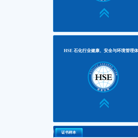
中国电信增值业务运营中心ISO27001体...
201
北京侏罗纪软件股份顺利通过ISO27001...
201
京东方(河北)通过ISO27001信息安全体...
201
HSE 石化行业健康、安全与环境管...
HSE 石化行业健康、安全与环境管理
安全标准化评审工作已全面叫停
202
延长气田采气三厂顺利通过QHSE认证...
202
延长气田采气五厂QHSE体系建设工作...
202
长庆油田QHSE体系年度服务工作进行...
202
延长石油油气勘探公司顺利通过QHSE...
202
延长石油管道运输公司QHSE体系升级...
202
延长油田2019年度HSE体系升级工作进...
201
延长石油集团国际勘探公司HSE体系复...
201
证书样本