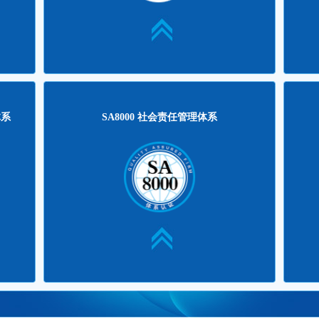
8-04-09
FSC森林认证简介
2014-06-18
曲靖晋
8-03-23
FSC森林认证的分类
2014-06-18
内蒙
8-03-09
FSC-FM林场认证的原则
2014-06-18
浙江
SA8000 社会责任管理体系
AS9
更多>>
更多>>
体系
SA8000 社会责任管理体系
5-12-03
沈阳运输集团物流中心获得 EcoVadis铜...
2026-03-06
新疆众
4-08-01
海城正昌工业有限公司EcoVadis社会责...
2023-02-14
安测
3-07-21
浪潮信息启动SA8000社会责任体系认证
2022-09-14
北京通
2-05-30
中国建筑阿尔及利亚公司通过EcoVadis...
2022-07-13
新版 
1-02-02
用友网络科技顺利通过SA8000审核
2021-02-02
AS9
0-08-21
软通动力RBA社会责任项目辅导进行中
2020-05-25
AS9
9-10-10
金风科技SA8000社会责任体系认证启动
2019-06-03
AS9
8-08-16
RBA（原EICC）认证
2018-06-27
AS