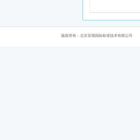
版权所有：北京安测国际标准技术有限公司 