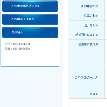
在线申请体系认证咨询
联系电话/手机
联系人邮箱
在线申请管理咨询
计划开始时间
在线留言
希望通过认证时间
电话：010-83666599
需要申请的体系
传真：010-83666599
公司情况/需求说明
验证码