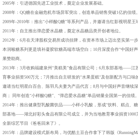
2005年：引进德国先进工业技术，奠定企业发展基础。
2008年：QQ糖在金融危机市场异军突出，创造单品销售突破1亿的佳绩
2009年-2010年：推出“小样酸Q糖”等系列产品，并邀请当红影视明星
2011年：自主推出弹恋爱水晶糖，奠定水晶糖品类开创者地位。
2012年：6月在天津股权交易所成功挂牌，在资本市场上迈出坚实第一步
本润喉糖系列更是填补凝胶软糖高端市场空白；10月深度合作“中国好
果赞助商。
2013年：3月收购福建泉州“美糕美”食品有限公司；6月东部基地——
育事业捐资500万元；7月推出自主研发的“水果蛋糕“及创新配方与口味
邀请当红明星白百合、陈羽凡夫妻为产品代言；8月与中国好声音继续
商； 同年创造“小样酸Q糖”、“弹恋爱水晶糖”单品销量全国第一的佳绩
2014年：推出健康型乳酸菌饮品——小样小乳酸，形成“饮料、糕点、
部基地——湖北好彩头食品有限公司成立，并为当地教育事业捐资1000
全新综艺节目《爸爸回来了》。
2015年：品牌建设模式新布局，与优酷土豆合作拿下了韩版《Runnin