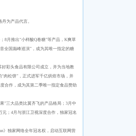
。
王珞丹为产品代言。
；8月推出“小样酸Q卷糖”等产品，K爽草
声音全国巅峰巡演”，成为其唯一指定的糖
江苏好彩头食品有限公司成立，并为当地教
的“肉松饼”，正式进军千亿烘焙市场，并
深度合作，成为其第二季唯一指定食品赞助
。
糖果”三大品类比翼齐飞的产品格局；3月中
万元；4月与浙江卫视深度合作，独家冠名
gMan》独家网络全年冠名权，启动互联网营