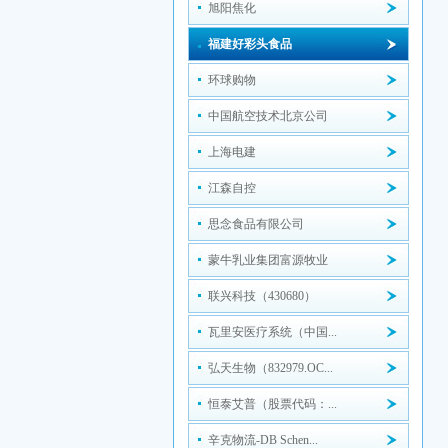
旭阳焦化
福建好彩头食品
环球购物
中国航空技术北京公司
上海电建
江森自控
思念食品有限公司
蒙牛乳业集团富源牧业
联兴科技（430680）
瓦里安医疗系统（中国...
弘天生物（832979.OC...
恒泰艾普（股票代码：...
辛克物流-DB Schen...