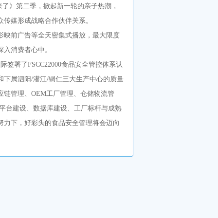
回来了》第二季，掀起新一轮的亲子热潮，
众传媒形成战略合作伙伴关系。
影映前广告等全天密集式播放，最大限度
深入消费者心中。
签署了FSCC22000食品安全管控体系认
下属泗阳/潜江/铜仁三大生产中心的质量
应链管理、OEM工厂管理、仓储物流管
规平台建设、数据库建设、工厂标杆与成熟
努力下，好彩头的食品安全管理将会迈向