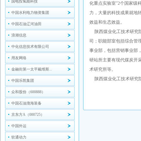
国电投氢能科技
化重点实验室”2个国家级
中国水利电力物资集团
力，大量的科技成果就地
效益和生态效益。
中国石油辽河油田
陕西煤业化工技术研究院
浪潮信息
司；职能部室包括综合管
中化信息技术有限公司
事业部，包括营销事业部
用友网络
研站所主要有现代煤炭开
金融街第一太平戴维斯...
术研究所等。
陕西煤业化工技术研究院已先后通
中国乐凯集团
众和股份（600888）
中国石油渤海装备
京东方A（000725）
中国外运
软通动力