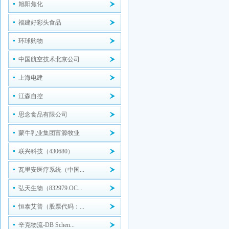
旭阳焦化
福建好彩头食品
环球购物
中国航空技术北京公司
上海电建
江森自控
思念食品有限公司
蒙牛乳业集团富源牧业
联兴科技（430680）
瓦里安医疗系统（中国...
弘天生物（832979.OC...
恒泰艾普（股票代码：...
辛克物流-DB Schen...