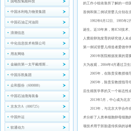
国电投氢能科技
的工作小组依靠所了解的一些
中国水利电力物资集团
首例和第二例试管婴儿分别在
1992
年
6
月
12
日、
1995
年
2
中国石油辽河油田
诞生。近
10
年来，将
ICSI
技术
浪潮信息
人窦前卵泡发育的研究使人未
中化信息技术有限公司
第一例试管婴儿缔造者爱德华
用友网络
2001
年医院根据发展的需
金融街第一太平戴维斯...
大为改观，
2004
年
4
月通过卫生
2005
年，在陈贵安教授领
中国乐凯集团
2005
年，陈贵安教授指导
众和股份（600888）
后生殖医学界的又一个标志性
中国石油渤海装备
2013
年
5
月，中心成为北京
京东方A（000725）
2013
年，与北京大学合作在
中国外运
术分析了人类单细胞卵母细胞
项技术用于胚胎遗传疾病的诊
软通动力