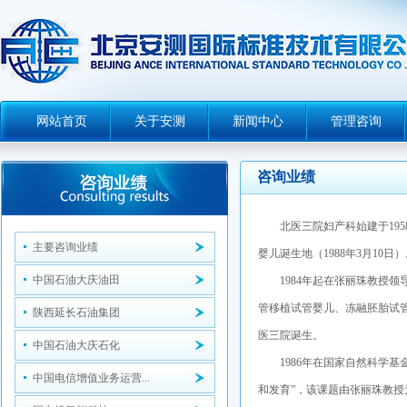
网站首页
关于安测
新闻中心
管理咨询
咨询业绩
北医三院妇产科始建于
195
主要咨询业绩
婴儿诞生地（
1988
年
3
月
10
日）
中国石油大庆油田
1984
年起在张丽珠教授领
管移植试管婴儿、冻融胚胎试
陕西延长石油集团
医三院诞生。
中国石油大庆石化
1986
年在国家自然科学基金
中国电信增值业务运营...
和发育”，该课题由张丽珠教