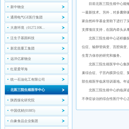
目前北医三院生殖中心能
新中物业
一最新技术。另外，对多囊卵
通用电气GE医疗集团
家自然科学基金资助下进行了
大唐环境（01272.HK...
支撑项目支持，在国内牵头从
泛生子基因科技
北医三院生殖中心还积极
位症、输卵管病变、宫腔病变
新宏昌重工集团
生育力保存的研究和服务。
远洋亿家物业
北医三院生殖医学中心集
红星爱琴海
巢综合征、子宫内膜异位症、
统一石油化工有限公司
部生殖医学临床培训基地。年
北医三院生殖医学中心
北医三院生殖中心的临床
不孕症诊治的综合性医疗中心
陕西煤化研究院
中国优材(01885)
白象食品企业集团